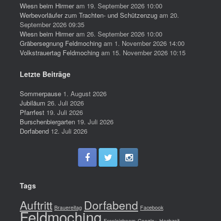
Wiesn beim Hirmer
am 19. September 2026 10:00
Werbevorläufer zum Trachten- und Schützenzug
am 20.
September 2026 09:35
Wiesn beim Hirmer
am 26. September 2026 10:00
Gräbersegnung Feldmoching
am 1. November 2026 14:00
Volkstrauertag Feldmoching
am 15. November 2026 10:15
Letzte Beiträge
Sommerpause
1. August 2026
Jubiläum
26. Juli 2026
Pfarrfest
19. Juli 2026
Burschenbiergarten
19. Juli 2026
Dorfabend
12. Juli 2026
Tags
Auftritt
Dorfabend
Brauereitag
Facebook
Feldmoching
Fronleichnam
Google+
Hochzeit