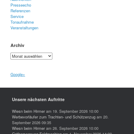
Presseecho
Referenzen
Service
Tonaufnahme
Veranstaltungen
Archiv
Archiv
Google+
Unsere nächsten Auftritte
Wiesn beim Hirmer
am 19. September 2026 10:00
Werbevorläufer zum Trachten- und Schützenzug
am 20.
September 2026 09:35
Wiesn beim Hirmer
am 26. September 2026 10:00
Gräbersegnung Feldmoching
am 1. November 2026 14:00