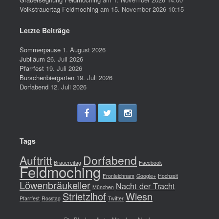
Volkstrauertag Feldmoching
am 15. November 2026 10:15
Letzte Beiträge
Sommerpause
1. August 2026
Jubiläum
26. Juli 2026
Pfarrfest
19. Juli 2026
Burschenbiergarten
19. Juli 2026
Dorfabend
12. Juli 2026
Tags
Auftritt
Dorfabend
Brauereitag
Facebook
Feldmoching
Fronleichnam
Google+
Hochzeit
Löwenbräukeller
Nacht der Tracht
München
Strietzlhof
Wiesn
Pfarrfest
Rosstag
Twitter