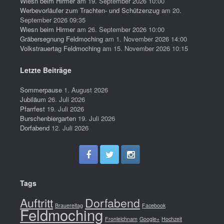
Wiesn beim Hirmer
am 19. September 2026 10:00
Werbevorläufer zum Trachten- und Schützenzug
am 20.
September 2026 09:35
Wiesn beim Hirmer
am 26. September 2026 10:00
Gräbersegnung Feldmoching
am 1. November 2026 14:00
Volkstrauertag Feldmoching
am 15. November 2026 10:15
Letzte Beiträge
Sommerpause
1. August 2026
Jubiläum
26. Juli 2026
Pfarrfest
19. Juli 2026
Burschenbiergarten
19. Juli 2026
Dorfabend
12. Juli 2026
Tags
Auftritt
Dorfabend
Brauereitag
Facebook
Feldmoching
Fronleichnam
Google+
Hochzeit