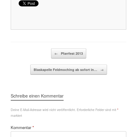
Beitragsnavigation
←
Pfarrfest 2013
Blaskapelle Feldmoching ab sofort in…
→
Schreibe einen Kommentar
Deine E-Mail-Adresse wird nicht veröffentlicht.
Erforderliche Felder sind mit
*
markiert
Kommentar
*