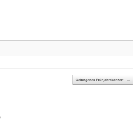
Gelungenes Frühjahrskonzert
→
n