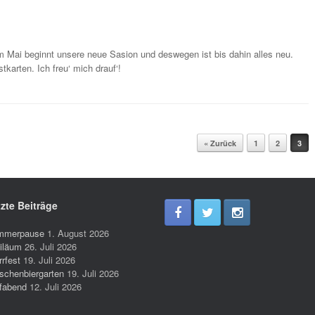
Im Mai beginnt unsere neue Sasion und deswegen ist bis dahin alles neu.
arten. Ich freu‘ mich drauf‘!
« Zurück
1
2
3
zte Beiträge
mmerpause
1. August 2026
iläum
26. Juli 2026
rrfest
19. Juli 2026
schenbiergarten
19. Juli 2026
fabend
12. Juli 2026