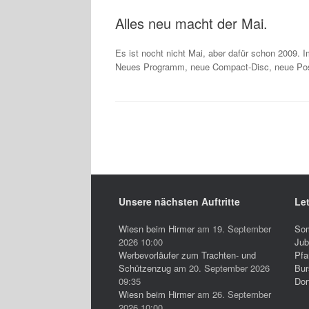
Alles neu macht der Mai.
Es ist nocht nicht Mai, aber dafür schon 2009. 
Neues Programm, neue Compact-Disc, neue Postk
Beitragsnavigation
Unsere nächsten Auftritte
Let
Wiesn beim Hirmer
am 19. September
So
2026 10:00
Jub
Werbevorläufer zum Trachten- und
Pfa
Schützenzug
am 20. September 2026
Bur
09:35
Dor
Wiesn beim Hirmer
am 26. September
2026 10:00