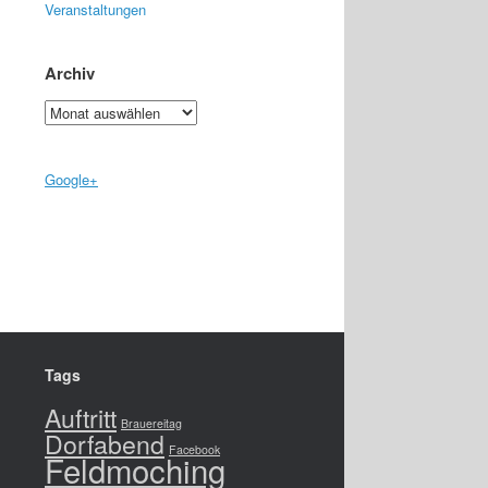
Veranstaltungen
Archiv
Archiv
Google+
Tags
Auftritt
Brauereitag
Dorfabend
Facebook
Feldmoching