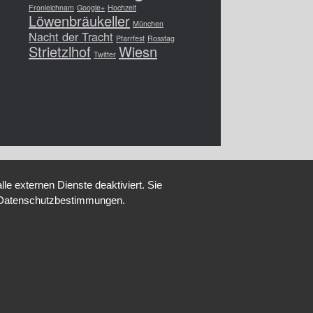
Fronleichnam
Google+
Hochzeit
Löwenbräukeller
München
Nacht der Tracht
Pfarrfest
Rosstag
Strietzlhof
Wiesn
Twitter
e externen Dienste deaktiviert. Sie
re Datenschutzbestimmungen.