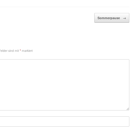
Sommerpause
→
Felder sind mit
*
markiert