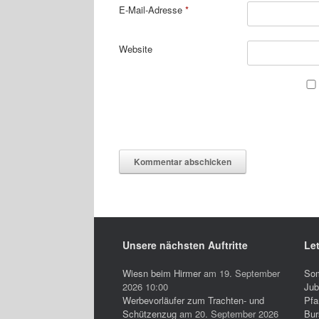
E-Mail-Adresse
*
Website
Unsere nächsten Auftritte
Let
Wiesn beim Hirmer
am 19. September
So
2026 10:00
Jub
Werbevorläufer zum Trachten- und
Pfa
Schützenzug
am 20. September 2026
Bur