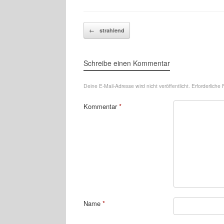
Beitragsnavigation
←
strahlend
Schreibe einen Kommentar
Deine E-Mail-Adresse wird nicht veröffentlicht.
Erforderliche 
Kommentar
*
Name
*