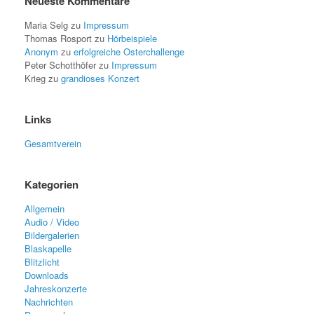
Neueste Kommentare
Maria Selg
zu
Impressum
Thomas Rosport
zu
Hörbeispiele
Anonym
zu
erfolgreiche Osterchallenge
Peter Schotthöfer
zu
Impressum
Krieg
zu
grandioses Konzert
Links
Gesamtverein
Kategorien
Allgemein
Audio / Video
Bildergalerien
Blaskapelle
Blitzlicht
Downloads
Jahreskonzerte
Nachrichten