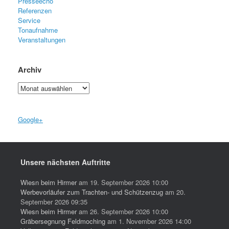
Presseecho
Referenzen
Service
Tonaufnahme
Veranstaltungen
Archiv
Archiv
Google+
Unsere nächsten Auftritte
Wiesn beim Hirmer
am 19. September 2026 10:00
Werbevorläufer zum Trachten- und Schützenzug
am 20.
September 2026 09:35
Wiesn beim Hirmer
am 26. September 2026 10:00
Gräbersegnung Feldmoching
am 1. November 2026 14:00