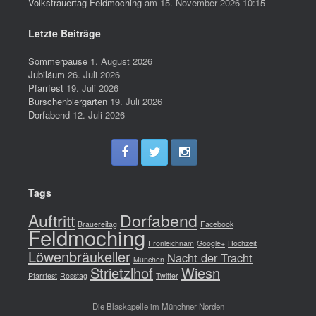
Volkstrauertag Feldmoching
am 15. November 2026 10:15
Letzte Beiträge
Sommerpause
1. August 2026
Jubiläum
26. Juli 2026
Pfarrfest
19. Juli 2026
Burschenbiergarten
19. Juli 2026
Dorfabend
12. Juli 2026
Tags
Auftritt
Dorfabend
Brauereitag
Facebook
Feldmoching
Fronleichnam
Google+
Hochzeit
Löwenbräukeller
Nacht der Tracht
München
Strietzlhof
Wiesn
Pfarrfest
Rosstag
Twitter
Die Blaskapelle im Münchner Norden