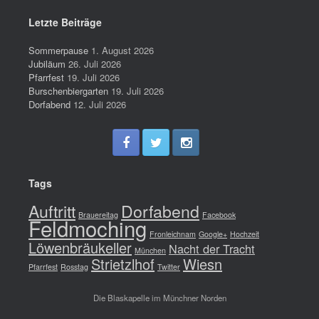
Letzte Beiträge
Sommerpause
1. August 2026
Jubiläum
26. Juli 2026
Pfarrfest
19. Juli 2026
Burschenbiergarten
19. Juli 2026
Dorfabend
12. Juli 2026
Tags
Auftritt
Dorfabend
Brauereitag
Facebook
Feldmoching
Fronleichnam
Google+
Hochzeit
Löwenbräukeller
Nacht der Tracht
München
Strietzlhof
Wiesn
Pfarrfest
Rosstag
Twitter
Die Blaskapelle im Münchner Norden