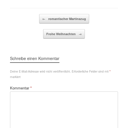
Beitragsnavigation
←
romantischer Martinszug
Frohe Weihnachten
→
Schreibe einen Kommentar
Deine E-Mail-Adresse wird nicht veröffentlicht.
Erforderliche Felder sind mit
*
markiert
Kommentar
*