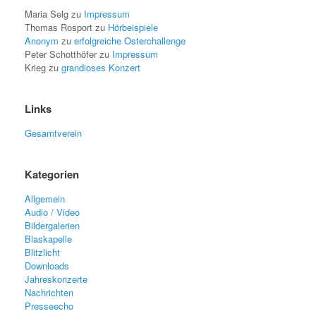
Maria Selg
zu
Impressum
Thomas Rosport
zu
Hörbeispiele
Anonym
zu
erfolgreiche Osterchallenge
Peter Schotthöfer
zu
Impressum
Krieg
zu
grandioses Konzert
Links
Gesamtverein
Kategorien
Allgemein
Audio / Video
Bildergalerien
Blaskapelle
Blitzlicht
Downloads
Jahreskonzerte
Nachrichten
Presseecho