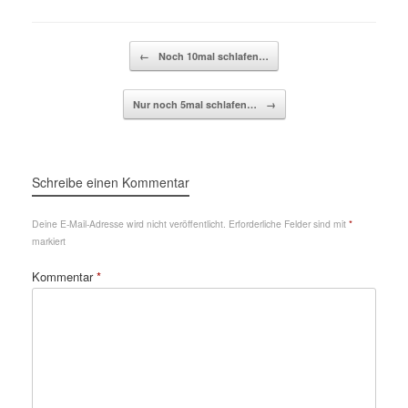
Beitragsnavigation
←
Noch 10mal schlafen…
Nur noch 5mal schlafen…
→
Schreibe einen Kommentar
Deine E-Mail-Adresse wird nicht veröffentlicht.
Erforderliche Felder sind mit
*
markiert
Kommentar
*