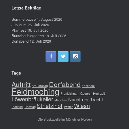
Letzte Beiträge
Sommerpause
1. August 2026
Jubiläum
26. Juli 2026
Pfarrfest
19. Juli 2026
Burschenbiergarten
19. Juli 2026
Dorfabend
12. Juli 2026
Tags
Auftritt
Dorfabend
Brauereitag
Facebook
Feldmoching
Fronleichnam
Google+
Hochzeit
Löwenbräukeller
Nacht der Tracht
München
Strietzlhof
Wiesn
Pfarrfest
Rosstag
Twitter
Die Blaskapelle im Münchner Norden