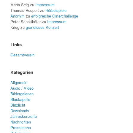
Maria Selg
zu
Impressum
Thomas Rosport
zu
Hörbeispiele
Anonym
zu
erfolgreiche Osterchallenge
Peter Schotthöfer
zu
Impressum
Krieg
zu
grandioses Konzert
Links
Gesamtverein
Kategorien
Allgemein
Audio / Video
Bildergalerien
Blaskapelle
Blitzlicht
Downloads
Jahreskonzerte
Nachrichten
Presseecho