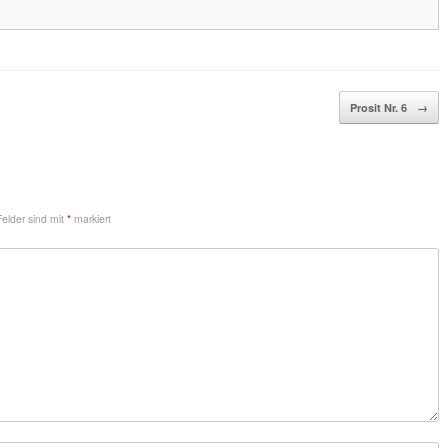
Prosit Nr. 6
→
Felder sind mit
*
markiert