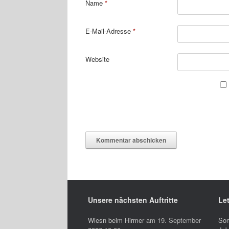
Name
*
E-Mail-Adresse
*
Website
Unsere nächsten Auftritte
Let
Wiesn beim Hirmer
am 19. September
So