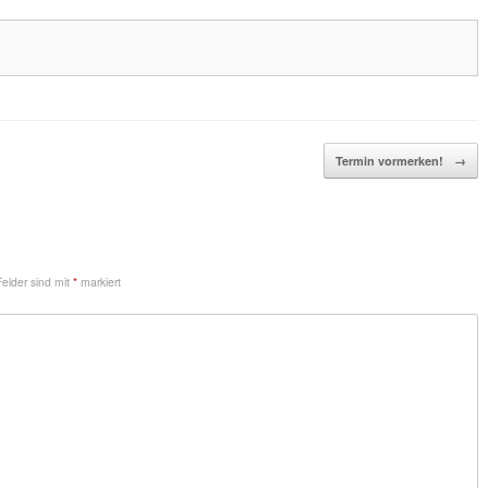
Termin vormerken!
→
Felder sind mit
*
markiert