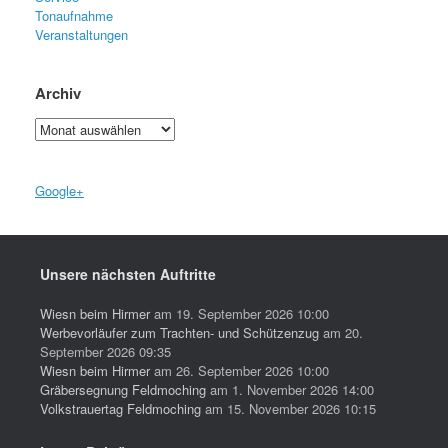
Tonaufnahme
Veranstaltungen
Archiv
Archiv
Google+
Unsere nächsten Auftritte
Wiesn beim Hirmer
am 19. September 2026 10:00
Werbevorläufer zum Trachten- und Schützenzug
am 20.
September 2026 09:35
Wiesn beim Hirmer
am 26. September 2026 10:00
Gräbersegnung Feldmoching
am 1. November 2026 14:00
Volkstrauertag Feldmoching
am 15. November 2026 10:15