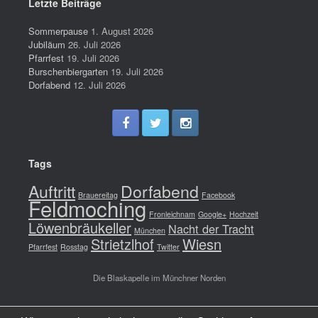
Letzte Beiträge
Sommerpause
1. August 2026
Jubiläum
26. Juli 2026
Pfarrfest
19. Juli 2026
Burschenbiergarten
19. Juli 2026
Dorfabend
12. Juli 2026
Tags
Auftritt
Dorfabend
Brauereitag
Facebook
Feldmoching
Fronleichnam
Google+
Hochzeit
Löwenbräukeller
Nacht der Tracht
München
Strietzlhof
Wiesn
Pfarrfest
Rosstag
Twitter
Die Blaskapelle im Münchner Norden