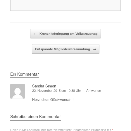
Beitragsnavigation
←
Kranzniederlegung am Volkstrauertag
Entspannte Mitgliederversammlung
→
Ein Kommentar
Sandra Simon
22. November 2015 um 10:38 Uhr
Antworten
Herzlichen Glückwunsch !
Schreibe einen Kommentar
Deine E-Mail-Adresse wird nicht veröffentlicht.
Erforderliche Felder sind mit
*