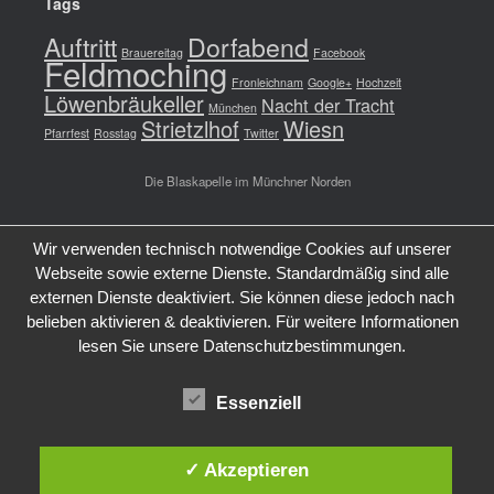
Tags
Auftritt
Dorfabend
Brauereitag
Facebook
Feldmoching
Fronleichnam
Google+
Hochzeit
Löwenbräukeller
Nacht der Tracht
München
Strietzlhof
Wiesn
Pfarrfest
Rosstag
Twitter
Die Blaskapelle im Münchner Norden
Wir verwenden technisch notwendige Cookies auf unserer
Webseite sowie externe Dienste. Standardmäßig sind alle
externen Dienste deaktiviert. Sie können diese jedoch nach
belieben aktivieren & deaktivieren. Für weitere Informationen
lesen Sie unsere Datenschutzbestimmungen.
Essenziell
✓ Akzeptieren