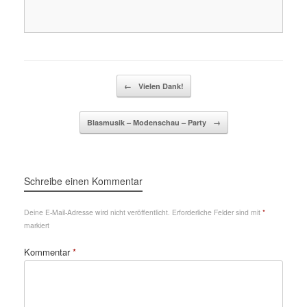
Beitragsnavigation
←
Vielen Dank!
Blasmusik – Modenschau – Party
→
Schreibe einen Kommentar
Deine E-Mail-Adresse wird nicht veröffentlicht.
Erforderliche Felder sind mit
*
markiert
Kommentar
*