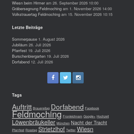
Wiesn beim Hirmer
am 26. September 2026 10:00
Gräbersegnung Feldmoching
am 1. November 2026 14:00
Volkstrauertag Feldmoching
am 15. November 2026 10:15
Letzte Beiträge
Sommerpause
1. August 2026
Jubiläum
26. Juli 2026
Pfarrfest
19. Juli 2026
Burschenbiergarten
19. Juli 2026
Dorfabend
12. Juli 2026
Tags
Auftritt
Dorfabend
Brauereitag
Facebook
Feldmoching
Fronleichnam
Google+
Hochzeit
Löwenbräukeller
Nacht der Tracht
München
Strietzlhof
Wiesn
Pfarrfest
Rosstag
Twitter