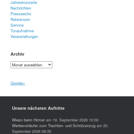
Jahreskonzerte
Nachrichten
Presseecho
Referenzen
Service
Tonaufnahme
Veranstaltungen
Archiv
Archiv
Google+
Unsere nächsten Auftritte
Wiesn beim Hirmer
am 19. September 2026 10:00
Werbevorläufer zum Trachten- und Schützenzug
am 20.
September 2026 09:35