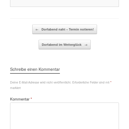
Beitragsnavigation
←
Dorfabend naht – Termin notieren!
Dorfabend im Wetterglück
→
Schreibe einen Kommentar
Deine E-Mail-Adresse wird nicht veröffentlicht.
Erforderliche Felder sind mit
*
markiert
Kommentar
*