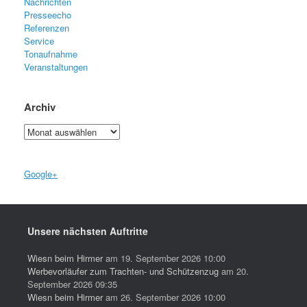
Nachrichten
Presseecho
Referenzen
Service
Tonaufnahme
Veranstaltungen
Archiv
Archiv
Google+
Unsere nächsten Auftritte
Wiesn beim Hirmer
am 19. September 2026 10:00
Werbevorläufer zum Trachten- und Schützenzug
am 20.
September 2026 09:35
Wiesn beim Hirmer
am 26. September 2026 10:00