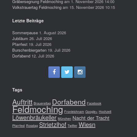
Gräbersegnung Feldmoching
am 1. November 2026 14:00
Volkstrauertag Feldmoching
am 15. November 2026 10:15
Letzte Beiträge
Sommerpause
1. August 2026
Jubiläum
26. Juli 2026
Pfarrfest
19. Juli 2026
Burschenbiergarten
19. Juli 2026
Dorfabend
12. Juli 2026
Tags
Auftritt
Dorfabend
Brauereitag
Facebook
Feldmoching
Fronleichnam
Google+
Hochzeit
Löwenbräukeller
Nacht der Tracht
München
Strietzlhof
Wiesn
Pfarrfest
Rosstag
Twitter